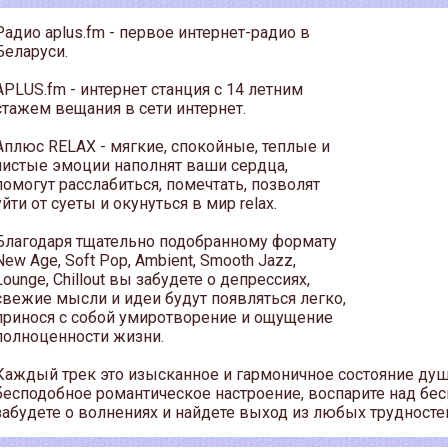
Радио aplus.fm - первое интернет-радио в
Беларуси.
APLUS.fm - интернет станция с 14 летним
стажем вещания в сети интернет.
Аплюс RELAX - мягкие, спокойные, теплые и
чистые эмоции наполнят ваши сердца,
помогут расслабиться, помечтать, позволят
уйти от суеты и окунуться в мир relax.
Благодаря тщательно подобранному формату
New Age, Soft Pop, Ambient, Smooth Jazz,
Lounge, Chillout вы забудете о депрессиях,
свежие мысли и идеи будут появляться легко,
принося с собой умиротворение и ощущение
полноценности жизни.
Каждый трек это изысканное и гармоничное состояние душ
бесподобное романтическое настроение, воспарите над бе
забудете о волнениях и найдете выход из любых трудносте