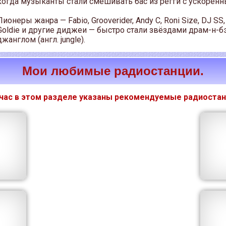
когда музыканты стали смешивать бас из регги с ускоренн
Пионеры жанра — Fabio, Grooverider, Andy C, Roni Size, DJ SS, 
Goldie и другие диджеи — быстро стали звёздами драм-н-б
джанглом (англ. jungle).
Мои любимые радиостанции.
час в этом разделе указаны рекомендуемые радиостан