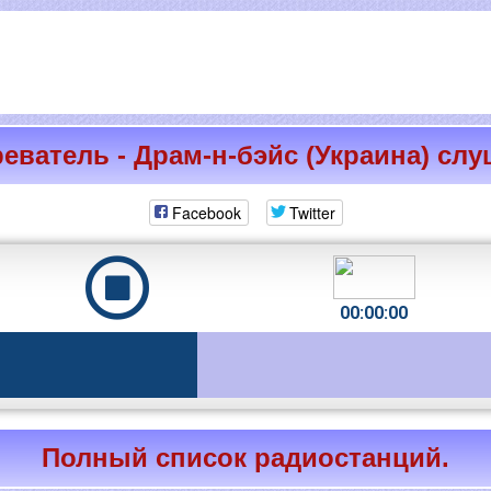
еватель - Драм-н-бэйс (Украина) слу
Facebook
Twitter
00:00:00
Полный список радиостанций.