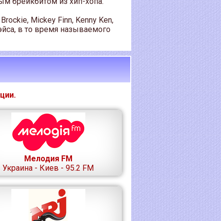
ым брейкбитом из хип-хопа.
Brockie, Mickey Finn, Kenny Ken,
эйса, в то время называемого
ции.
Мелодия FM
Украина - Киев - 95.2 FM