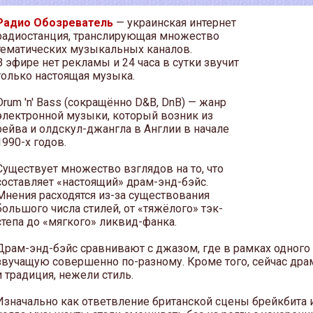
Радио Обозреватель
— украинская интернет
радиостанция, транслирующая множество
тематических музыкальных каналов.
В эфире нет рекламы и 24 часа в сутки звучит
только настоящая музыка.
Drum 'n' Bass (сокращённо D&B, DnB) — жанр
электронной музыки, который возник из
рейва и олдскул-джангла в Англии в начале
1990-х годов.
Существует множество взглядов на то, что
составляет «настоящий» драм-энд-бэйс.
Мнения расходятся из-за существования
большого числа стилей, от «тяжёлого» тэк-
степа до «мягкого» ликвид-фанка.
Драм-энд-бэйс сравнивают с джазом, где в рамках одног
звучащую совершенно по-разному. Кроме того, сейчас дра
и традиция, нежели стиль.
Изначально как ответвление британской сцены брейкбита и