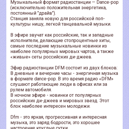
Музыкальный формат радиостанции — Dance-pop
(исключительно положительная энергетика,
постоянный "драйв").
Станция заняла новую для российской поп-
культуры нишу, легкой танцевальной музыки.
В эфире звучат как российские, так и западные
исполнители, делающие стопроцентные хиты,
самые последние музыкальные новинки из
наиболее популярных мировых чартов, а также
«живые» сеты российских ди-джеев.
Эфир радиостанции DFM состоит из двух блоков:
В дневные и вечерние часы - энергичная музыка
в формате dance-pop. В это время радио «DFM»
слушают работающие люди в офисах или за
рулем автомобиля.
В ночном эфире - новинки от популярных
российских ди-джеев и мировых звезд. Этот
блок наиболее интересен молодежи.
Dfm - это яркая, прогрессивная и интересная
музыка, это заряд бодрости, это хорошее
настроение круглые сутки.