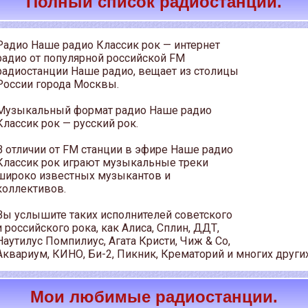
Полный список радиостанций.
Радио Наше радио Классик рок — интернет
радио от популярной российской FM
радиостанции Наше радио, вещает из столицы
России города Москвы.
Музыкальный формат радио Наше радио
Классик рок — русский рок.
В отличии от FM станции в эфире Наше радио
Классик рок играют музыкальные треки
широко известных музыкантов и
коллективов.
Вы услышите таких исполнителей советского
и российского рока, как Алиса, Сплин, ДДТ,
Наутилус Помпилиус, Агата Кристи, Чиж & Co,
Аквариум, КИНО, Би-2, Пикник, Крематорий и многих других
Мои любимые радиостанции.