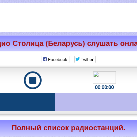
ио Столица (Беларусь) слушать онл
Facebook
Twitter
00:00:00
Полный список радиостанций.