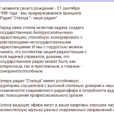
С момента своего рождения - 21 сентября
1998 года - мы придерживаемся принципа
"Радио" Сталіца "- наше радио".
Перед нами стояла нелегкая задача: создать
государственную белорусскоязычную
радиостанцию, способную конкурировать с
действующими негосударственными
радиостанциями. И мы с гордостью можем
сказать, что коллектив нашей радиостанции с
этой задачей справился, доказав, что
государственное радио может быть как
интересным, так и престижным, а главное -
конкурентоспособным.
Теперь радио "Сталіца" имеет устойчивую
аудиторию слушателей с высокой степенью доверия к на
возможности современного радиоэфира и потребности ауди
нас повышения профессионального уровня.
Голоса ведущих эфира несут в ваши квартиры хорошее наст
великолепную музыку разных современных направлений и 